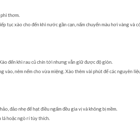
 phi thơm.
tiếp tục xào cho đến khi nước gần cạn, nấm chuyển màu hơi vàng và c
 Xào đến khi rau củ chín tới nhưng vẫn giữ được độ giòn.
ng vào, nêm nếm cho vừa miệng. Xào thêm vài phút để các nguyên li
chảo, đảo nhẹ để hạt điều ngấm đều gia vị và không bị mềm.
 lá hoặc ngò rí tùy thích.