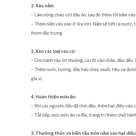
2. Xào nấm:
– Làm nóng chảo với dầu ăn, sau đó thêm tỏi băm vào
– Thêm nấm vào xào ở lửa lớn. Nấm sẽ tiết ra nước, 
thơm đặc trưng.
3. Xào các loại rau củ:
– Cho hành tây, ớt chuông, cà rốt vào chảo, đảo đều.
– Thêm nước tương, dầu hào chay, muối, tiêu và đườ
gia vị.
4. Hoàn thiện món ăn:
– Khi các nguyên liệu đã chín đều, thêm hạt điều vào 
– Tắt bếp, múc món ăn ra đĩa, trang trí thêm chút hành
3. Thưởng thức và biến tấu món nấm xào hạt điều