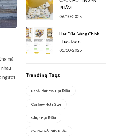
CÂU CHUYỆN SẢN
PHẨM
06/10/2025
Hạt Điều Vàng Chính
Thức Được
01/10/2025
iệng mà
i nhau
Trending Tags
ho người
Bánh Phở Mai Hạt Điều
Cashew Nuts Size
Chọn Hạt Điều
Cà Phê Với Sức Khỏe