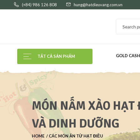
(+84) 986 126 808
hung@hatdieuvang.com.vn
GOLD CAS
TẤT CẢ SẢN PHẨM
MÓN NẤM XÀO HẠT Đ
VÀ DINH DƯỠNG
HOME
CÁC MÓN ĂN TỪ HẠT ĐIỀU