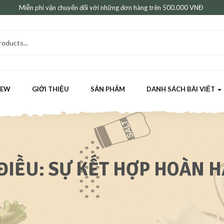
Miễn phí vận chuyển đối với những đơn hàng trên 500.000 VNĐ
HEW
GIỚI THIỆU
SẢN PHẨM
DANH SÁCH BÀI VIẾT
IỀU: SỰ KẾT HỢP HOÀN H