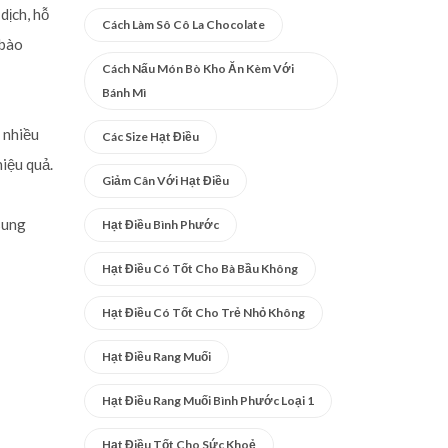
dịch, hỗ
Cách Làm Sô Cô La Chocolate
 bào
Cách Nấu Món Bò Kho Ăn Kèm Với
Bánh Mì
 nhiều
Các Size Hạt Điều
hiệu quả.
Giảm Cân Với Hạt Điều
sung
Hạt Điều Bình Phước
Hạt Điều Có Tốt Cho Bà Bầu Không
Hạt Điều Có Tốt Cho Trẻ Nhỏ Không
Hạt Điều Rang Muối
Hạt Điều Rang Muối Bình Phước Loại 1
Hạt Điều Tốt Cho Sức Khoẻ