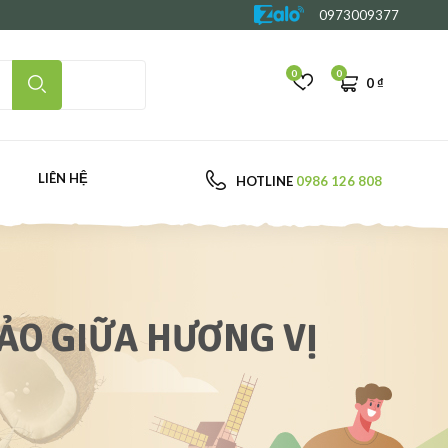
0973009377
0
0
0
₫
LIÊN HỆ
HOTLINE
0986 126 808
ẢO GIỮA HƯƠNG VỊ