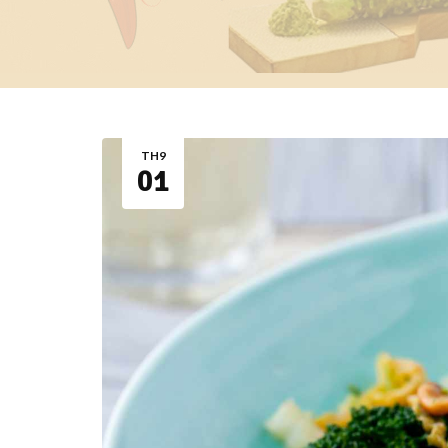
TH9
01