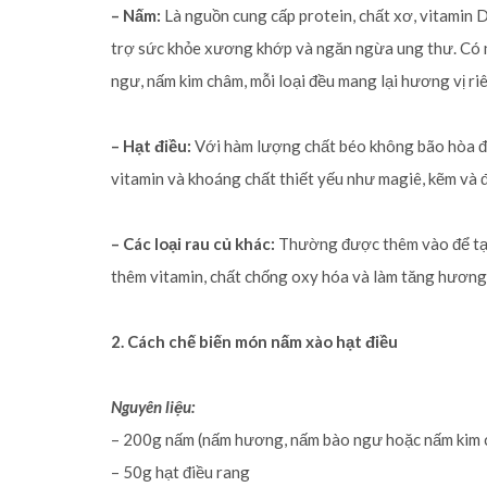
– Nấm:
Là nguồn cung cấp protein, chất xơ, vitamin D
trợ sức khỏe xương khớp và ngăn ngừa ung thư. Có 
ngư, nấm kim châm, mỗi loại đều mang lại hương vị riê
– Hạt điều:
Với hàm lượng chất béo không bão hòa đơn
vitamin và khoáng chất thiết yếu như magiê, kẽm và đ
– Các loại rau củ khác:
Thường được thêm vào để tạo 
thêm vitamin, chất chống oxy hóa và làm tăng hương 
2. Cách chế biến món nấm xào hạt điều
Nguyên liệu:
– 200g nấm (nấm hương, nấm bào ngư hoặc nấm kim 
– 50g hạt điều rang