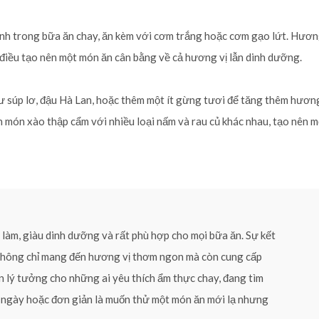
h trong bữa ăn chay, ăn kèm với cơm trắng hoặc cơm gạo lứt. Hươn
 điều tạo nên một món ăn cân bằng về cả hương vị lẫn dinh dưỡng.
hư súp lơ, đậu Hà Lan, hoặc thêm một ít gừng tươi để tăng thêm hương
h món xào thập cẩm với nhiều loại nấm và rau củ khác nhau, tạo nên 
 làm, giàu dinh dưỡng và rất phù hợp cho mọi bữa ăn. Sự kết
 không chỉ mang đến hương vị thơm ngon mà còn cung cấp
ăn lý tưởng cho những ai yêu thích ẩm thực chay, đang tìm
 ngày hoặc đơn giản là muốn thử một món ăn mới lạ nhưng