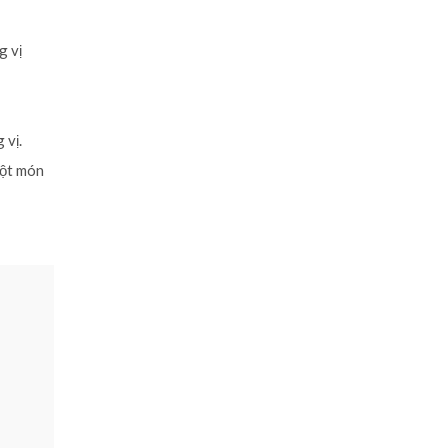
g vị
 vị.
một món