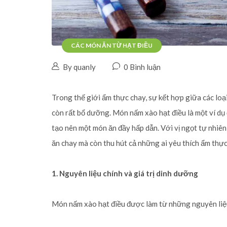
CÁC MÓN ĂN TỪ HẠT ĐIỀU
By quanly
0 Bình luận
Trong thế giới ẩm thực chay, sự kết hợp giữa các lo
còn rất bổ dưỡng. Món nấm xào hạt điều là một ví dụ 
tạo nên một món ăn đầy hấp dẫn. Với vị ngọt tự nhiên
ăn chay mà còn thu hút cả những ai yêu thích ẩm thực
1. Nguyên liệu chính và giá trị dinh dưỡng
Món nấm xào hạt điều được làm từ những nguyên liệu