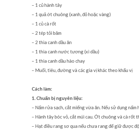
– 1 củ hành tây
– 1 quả ớt chuông (xanh, đỏ hoặc vàng)
– 1 củ cà rốt
– 2 tép tỏi băm
– 2 thìa canh dầu ăn
– 1 thìa canh nước tương (xì dầu)
– 1 thìa canh dầu hào chay
– Muối, tiêu, đường và các gia vị khác theo khẩu vị
Cách làm:
1. Chuẩn bị nguyên liệu:
– Nấm rửa sạch, cắt miếng vừa ăn. Nếu sử dụng nấm
– Hành tây bóc vỏ, cắt múi cau. Ớt chuông và cà rốt t
– Hạt điều rang sơ qua nếu chưa rang để giữ được độ