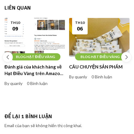
LIÊN QUAN
TH10
TH10
09
06
BLOG HẠT ĐIỀU VÀNG
BLOG HẠT ĐIỀU VÀNG
Đánh giá của khách hàng về
CÂU CHUYỆN SẢN PHẨM
Hạt Điều Vàng trên Amazon
By quanly
0 Bình luận
Mỹ
By quanly
0 Bình luận
ĐỂ LẠI 1 BÌNH LUẬN
Email của bạn sẽ không hiển thị công khai.